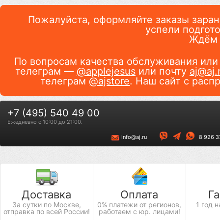
Пожалуйста, оформляйте заказы заране
успели подгото
Ждём 
По вопросам качества обслуживания или
телеграм —
@applejesus
или почту
aj@aj.
телеграм
@ajstore
. Наш сайт с расп
+7 (495) 540 49 00
Ежедневно c 10:00 до 21:00.
info@aj.ru
8 926 3
Доставка
Оплата
Г
За сутки по Москве,
0% платежи от регионов,
1 год 
отправка по всей России!
работаем с юр. лицами!