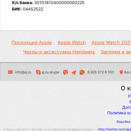
К/с банĸа:
30101810400000000225
БИК:
04452522
Продукция Apple
Apple Watch
Apple Watch 202
Чехлы и аксессуары Handwers
Зарядки и а
info@aj.ru
aj.ru.skype
Баг
8 926 372 8 100
О 
Р
Дог
Политика к
Коробка
А еще у нас есть твиттер, в котором мы раздаем скидки —
http://twitter.com/ap