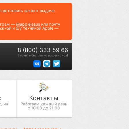
подготовить заказ к выдаче.
леграм —
@applejesus
или почту
ажной и б/у техникой Apple —
8 (800) 333 59 66
Звоните бесплатно из регионов!
с
Контакты
д-ин
Работаем каждый день
с 10:00 до 21:00