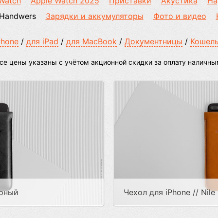
Watch
Apple Watch 2025
Приставки
Акустика
На
 Handwers
Зарядки и аккумуляторы
Фото и видео
Phone
/
для iPad
/
для MacBook
/
Документницы
/
Кошель
се цены указаны с учётом акционной скидки за оплату наличн
ерный
Чехол для iPhone // Nil