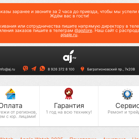
азы заранее и звоните за 2 часа до приезда, чтобы мы успели 
Ждём вас в гости!
живания или сотрудничества пишите напрямую директору в те
мления заказов пишите в телеграм
@ajstore
. Наш сайт с распрод
ajsale.ru
.
info@aj.ru
8 926 372 8 100
Багратионовский пр., 7к20В
Оплата
Гарантия
Серви
ежи от регионов,
1 год на всю технику!
Ремонт и трей
ем с юр. лицами!