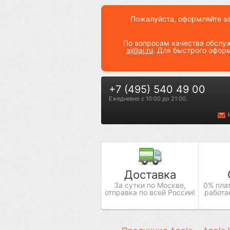
Пожалуйста, оформляйте зак
По вопросам качества обслу
aj@aj.ru
. Для быстрого офор
+7 (495) 540 49 00
Ежедневно c 10:00 до 21:00.
Доставка
За сутки по Москве,
0% плат
отправка по всей России!
работа