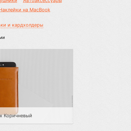
ушники
Автоаксессуары
Наклейки на MacBook
ки и кардхолдеры
ыми
e x Коричневый