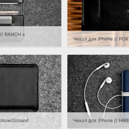
// RANCH x
Чехол для iPhone // PO
Hollow/Ground
Чехол для iPhone // HIK